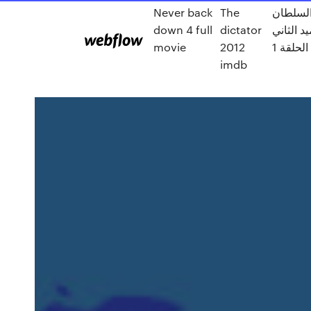
لسلطان
The
Never back
د الثاني
dictator
down 4 full
الحلقة 1
2012
movie
imdb