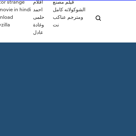
فيلم مصنع
افلام
or strange
الشوكولاته كامل
احمد
 movie in hindi
ومترجم عناكب
حلمى
nload
نت
وغادة
yzilla
عادل