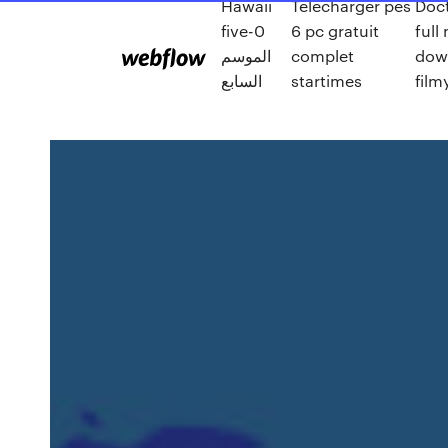
Hawaii
Telecharger pes
Doct
five-0
6 pc gratuit
full
dow
complet
الموسم
film
startimes
السابع