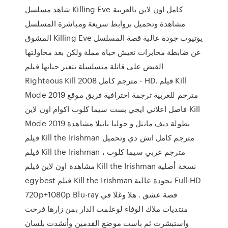
شاهد مسلسل Killing Eve كامل اون لاين بالعربية
مشاهدة وتحميل بروابط سريعة ومباشرة المسلسل
المشوق Killing Eve يوتيوب جودة عالية قصة المسلسل
عن ضابطة مخابرات تعيش حياة مملة ولكن بعد محاولتها
القبض على قاتلة متسلسلة تتغير حياتها فيلم
Righteous Kill 2008 مترجم كامل - HD. فيلم Kill
Mode 2019 مترجم للعربية ترجمة احترافية فريق موقع
فاصل اعلاني ايجي بست سيما كلوب اكوام اون لاين Kill
Mode 2019 بطولة ديف مانتل و جوليا باتيلا مشاهدة
فيلم Kill the Irishman مترجم كامل اتش دي وتحميل
فيلم Kill the Irishman مترجم عربي سيما كلوب ،
مشاهدة اون لاين فيلم Kill the Irishman نسخة أصلية
egybest فيلم Kill the Irishman بجودة عالية Full-HD
720p+1080p Blu-ray قصة عشق . هلا وغلا في
منتديات ملاك الوفاء لوعلمت الدار بمن زارها فرحت
واستبشرت ثم باست موضع القدمين وأنشدت بلسان