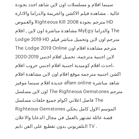
سينما افلام و مسلسلات اون لاين شاهد اجدد بجودة
عالية . مشاهدة فيلم الاكشن والجريمة والدراما والاثارة
والغموض Righteous Kill 2008 مترجم بجودة HD
مشاهدة مباشرة اون لاين , افلام MyEgy والدراما The
Lodge 2019 HD مترجم اون لاين وتحميل مباشر فيلم
The Lodge 2019 Online مترجم مشاهدة افلام اون
لاين اجنبية مترجمة، تحميل افلام اجنبي 2019-2020
،احدث افلام كوميدية اجنبية افلام اجنبي حروب افلام
اكشن اجنبيه مترجمه موقع افلام اون لاين مشاهدة افلام
جديدة افلام سينما موفيز aflam online شاهد مباشرة
اون لاين مسلسل The Righteous Gemstones مترجم
فاصل اعلاني اكوام جميع حلقات مسلسل The
Righteous Gemstones الموسم الاول كامل يحكي
قصة عائلة تشتهر بالعمل في مجال الدعايا والاعلان
التلفزيوني بدون تقطيع على الفن تايم TV .