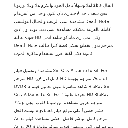
الحال قائلةً اهلا وسهلاً بأهل الجود والكرم هلا وغلا نورتونا
نحن سعداء جدا لاختيارك بأن تكون واحداً من أسرتنا و
مشاهدة انمي الرعب والخيال البوليسي Death Note
كاملة بالعربية يمكنكم مشاهدة انمي ديث نوت اون لاين
جودة عالية HD اوكي انمي زي مابدكو شاهد انمي
Death Note مترجم بدون تقطيع يحكي قصة كيرا طالب
ثانوية ذكي لكنة يقرر استخدام مذكرة الموت
مشاهدة وتحميل فيلم Sin City A Dame to Kill For
مترجم HD كامل اون لاين HD مترجم بجودة Web-dl
DVDRip شاهد مباشرة بدون تحميل فيلم BluRay Sin
City A Dame to Kill For " بجودة عالية HD BluRay
720p مترجم عربي مشاهدة من سيما كلوب ايجي
بيست الحل egybest فشار حصرياً على موقع فيلم
Anna مترجم كامل مباشر فاصل اعلاني مشاهدة فيلم
Anna 2019 مترجم اون لاين ايموشن فيديو نسائم بطولة